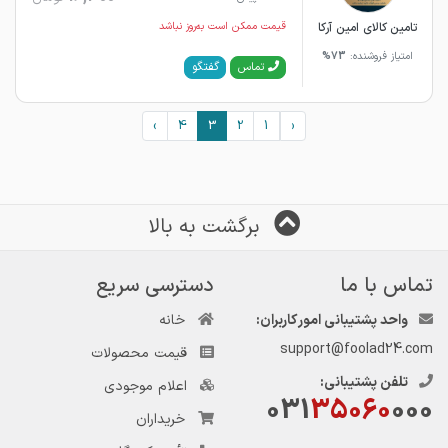
تامین کالای امین آرکا
قیمت ممکن است به‌روز نباشد
امتیاز فروشنده:
73%
گفتگو
تماس
›
4
3
2
1
‹
برگشت به بالا
تماس با ما
دسترسی سریع
واحد پشتیبانی امور کاربران:
خانه
support@foolad24.com
قیمت محصولات
تلفن پشتیبانی:
اعلام موجودی
031
35060
000
خریداران