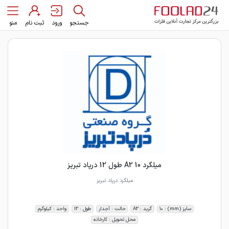
جستجو
ورود
ثبت نام
منو
میلگرد 10 A2 طول 12 درپاد تبریز
میلگرد درپاد تبریز
سایز (mm) : 10
گرید : A2
حالت : آجدار
طول : 12
واحد : کیلوگرم
محل تحویل : کارخانه