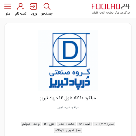
جستجو
ورود
ثبت نام
منو
میلگرد 10 A2 طول 12 درپاد تبریز
میلگرد درپاد تبریز
سایز (mm) : 10
گرید : A2
حالت : آجدار
طول : 12
واحد : کیلوگرم
محل تحویل : کارخانه