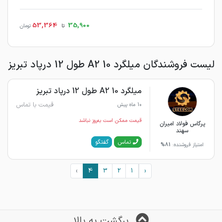
53,364
35,900
تا
تومان
لیست فروشندگان میلگرد 10 A2 طول 12 درپاد تبریز
میلگرد 10 A2 طول 12 درپاد تبریز
قیمت با تماس
10 ماه پیش
قیمت ممکن است به‌روز نباشد
پرگاس فولاد امیران
سهند
گفتگو
تماس
امتیاز فروشنده:
81%
›
4
3
2
1
‹
برگشت به بالا