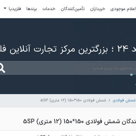
اعلام موجودی
خریداران
تأمین‌کنندگان
خدمات
برندها
فلزپدیا
ارت آنلاین فلزات
شمش فولادی
شمش فولادی 150*150 (12 متری) 5SP
ش فولادی 150*150 (12 متری) 5SP