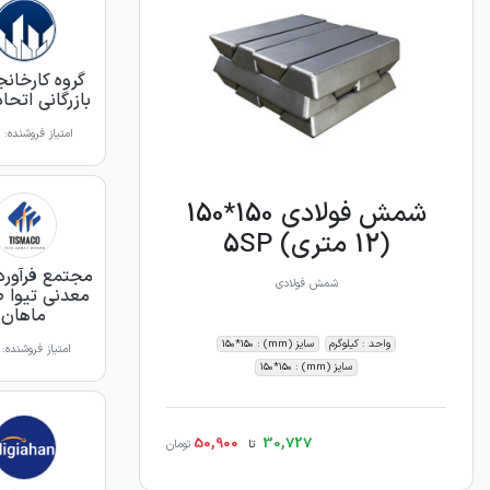
گروه کارخانج
بازرگانی اتحا
امتیاز فروشنده:
شمش فولادی 150*150
(12 متری) 5SP
مجتمع فرآورد
شمش فولادی
معدنی تیوا 
ماهان
واحد : کیلوگرم
سایز (mm) : 150*150
امتیاز فروشنده:
سایز (mm) : 150*150
50,900
30,727
تا
تومان