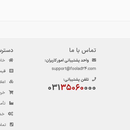
تماس با ما
دسترس
واحد پشتیبانی امور کاربران:
خان
support@foolad24.com
قیم
تلفن پشتیبانی:
اعل
031
35060
000
خری
تأمی
خد
تماس