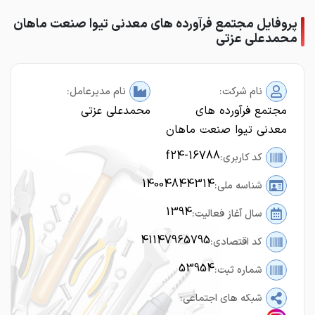
پروفایل مجتمع فرآورده های معدنی تیوا صنعت ماهان
محمدعلی عزتی
نام شرکت:
نام مدیرعامل:
مجتمع فرآورده های
محمدعلی عزتی
معدنی تیوا صنعت ماهان
f24-16788
کد کاربری:
14004844314
شناسه ملی:
1394
سال آغاز فعالیت:
41147965795
کد اقتصادی:
53954
شماره ثبت:
شبکه های اجتماعی: