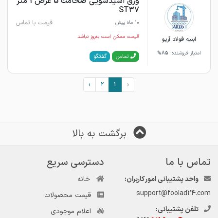
ورق اسیدشویی ضخامت 5 عرض 1 متر
ST37
قیمت با تماس
10 ماه پیش
قیمت ممکن است به‌روز نباشد
ابنیه فولاد آریو
امتیاز فروشنده:
85%
گفتگو
تماس
›
2
1
‹
برگشت به بالا
تماس با ما
دسترسی سریع
واحد پشتیبانی امور کاربران:
خانه
support@foolad24.com
قیمت محصولات
تلفن پشتیبانی:
اعلام موجودی