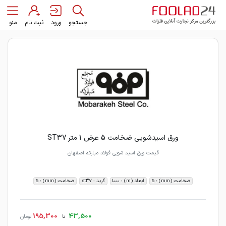
جستجو
ورود
ثبت نام
منو
ورق اسیدشویی ضخامت 5 عرض 1 متر ST37
قیمت ورق اسید شویی فولاد مبارکه اصفهان
ضخامت (mm) : 5
ابعاد (m) : 1000
گرید : st37
ضخامت (mm) : 5
195,300
43,500
تا
تومان