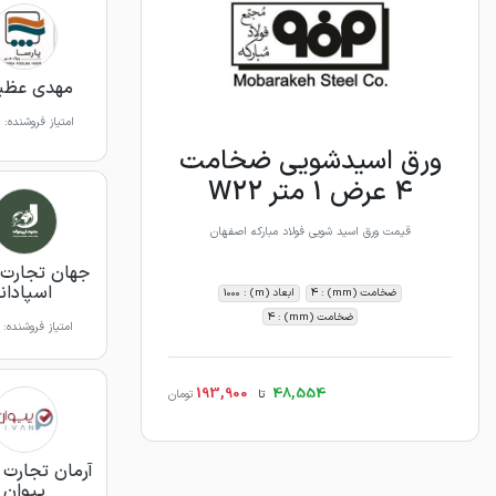
مهدی عظی
امتیاز فروشنده:
ورق اسیدشویی ضخامت
4 عرض 1 متر W22
قیمت ورق اسید شویی فولاد مبارکه اصفهان
جهان تجارت 
اسپادانا
ضخامت (mm) : 4
ابعاد (m) : 1000
ضخامت (mm) : 4
امتیاز فروشنده:
193,900
48,554
تا
تومان
آرمان تجارت آ
پیوان