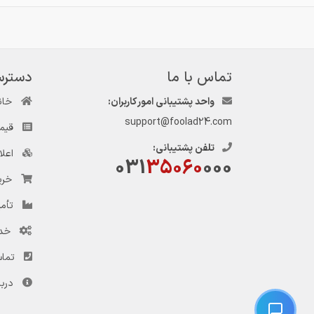
تماس با ما
دسترس
واحد پشتیبانی امور کاربران:
خان
support@foolad24.com
قیم
تلفن پشتیبانی:
اعل
031
35060
000
خری
تأمی
خد
تماس
دربا