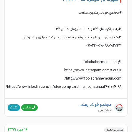
https://www.linkedin.com/in/steelcomplexrahnemounsanaat401004198/
مجتمع فولاد رهنمون صنعت
گفتگو
تماس
ابراهیمی
16 مهر، 1399
شمش و تختال