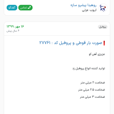
روهینا پیشرو سازه
گفتگو
تماس
ایوب عزتی
16 مهر، 1399
پروفیل
6 سال پیش
صورت بار قوطی و پروفیل کد : 27761