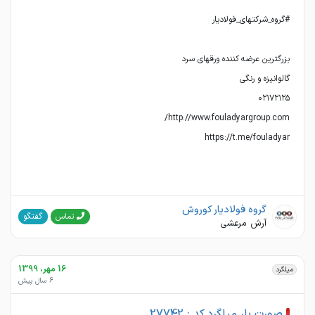
https://t.me/fouladyar
گروه فولادیار کوروش
گفتگو
تماس
آرش مرعشی
16 مهر، 1399
میلگرد
6 سال پیش
صورت بار میلگرد کد : 27742