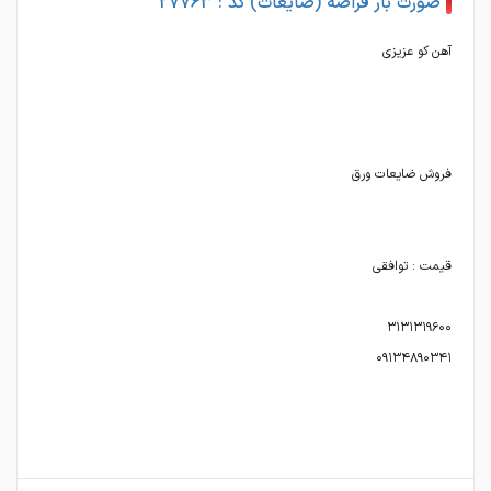
صورت بار قراضه (ضایعات) کد : 27763