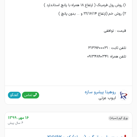
روهینا پیشرو سازه
گفتگو
تماس
ایوب عزتی
16 مهر، 1399
ورق گرم (سیاه)
6 سال پیش