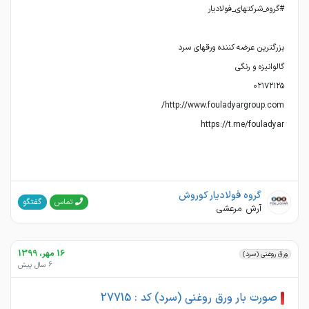
https://t.me/fouladyar
گروه فولادیار کوروش
گفتگو
تماس
آرش مرعشی
16 مهر، 1399
ورق روغنی (سرد)
6 سال پیش
صورت بار ورق روغنی (سرد) کد : 27715