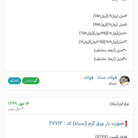
۴۰میل (ابعاد مختلف)
فولاد حداد . فولاد صفا
گفتگو
تماس
حداد
16 مهر، 1399
ورق گرم (سیاه)
6 سال پیش
صورت بار ورق گرم (سیاه) کد : 27712