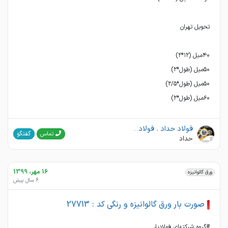
۶۰میل (طول*۲)
فولاد حداد . فولاد صفا
گفتگو
تماس
حداد
16 مهر، 1399
ورق گالوانیزه
6 سال پیش
صورت بار ورق گالوانیزه و رنگی کد : 27713