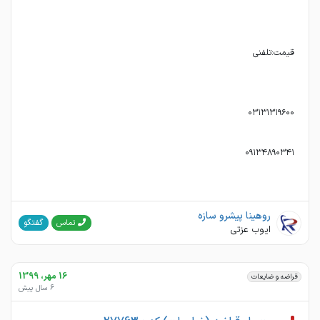
روهینا پیشرو سازه
گفتگو
تماس
ایوب عزتی
16 مهر، 1399
قراضه و ضایعات
6 سال پیش