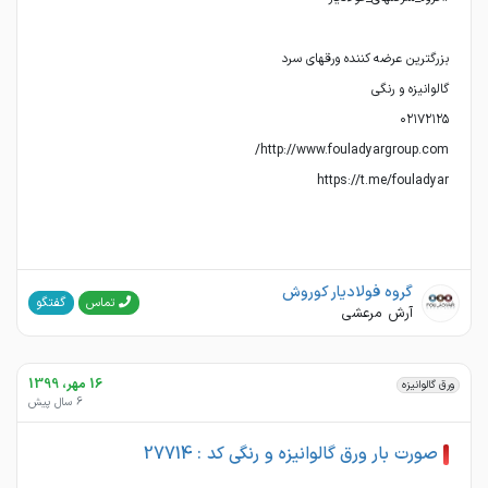
https://t.me/fouladyar
گروه فولادیار کوروش
گفتگو
تماس
آرش مرعشی
16 مهر، 1399
ورق گالوانیزه
6 سال پیش
صورت بار ورق گالوانیزه و رنگی کد : 27714