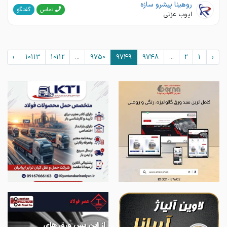
روهینا پیشرو سازه
گفتگو
تماس
ایوب عزتی
›
10113
10112
...
9750
9749
9748
...
2
1
‹