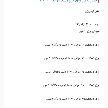
صورت بار ورق گرم (سیاه) کد : 27762