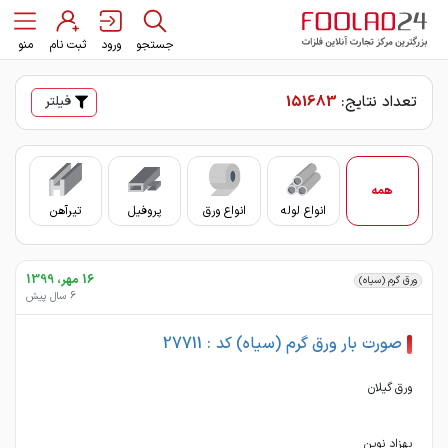
جستجو
ورود
ثبت نام
منو
تعداد نتایج:
151683
فیلتر
همه
انواع لوله
انواع ورق
پروفیل
تیرآهن
سای
16 مهر، 1399
ورق گرم (سیاه)
6 سال پیش
صورت بار ورق گرم (سیاه) کد : 27711