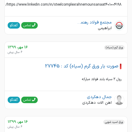
https://www.linkedin.com/in/steelcomplexrahnemounsanaat401004198/
مجتمع فولاد رهنمون صنعت
گفتگو
تماس
ابراهیمی
16 مهر، 1399
ورق گرم (سیاه)
6 سال پیش
صورت بار ورق گرم (سیاه) کد : 27745
رول 2 سیاه بلند فولاد مبارکه
جمال دهکردی
گفتگو
تماس
اهن الات دهکردی
16 مهر، 1399
ورق اسید شویی
6 سال پیش