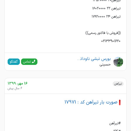
02133901620
بورس نبشی ناودانی اخوان حسینی
گفتگو
تماس
حسینی
16 مهر، 1399
تیرآهن
6 سال پیش
صورت بار تیرآهن کد : 17971