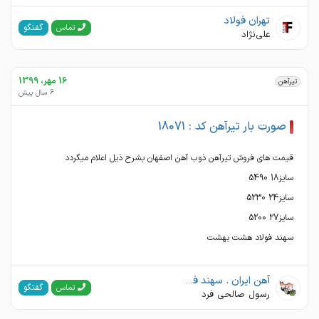
تهران فولاد
گفتگو
تماس
علی‌نژاد
16 مهر، 1399
تیرآهن
6 سال پیش
صورت بار تیرآهن کد : 18071
سهند فولاد هشت بهشت
آهن ایران . سهند فولاد هشت بهشت
گفتگو
تماس
رسول صالحی فرد