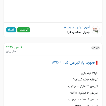
آهن ایران . سهند فولاد هشت بهشت
گفتگو
تماس
رسول صالحی فرد
16 مهر، 1399
تیرآهن
6 سال پیش
صورت بار تیرآهن کد : 17969