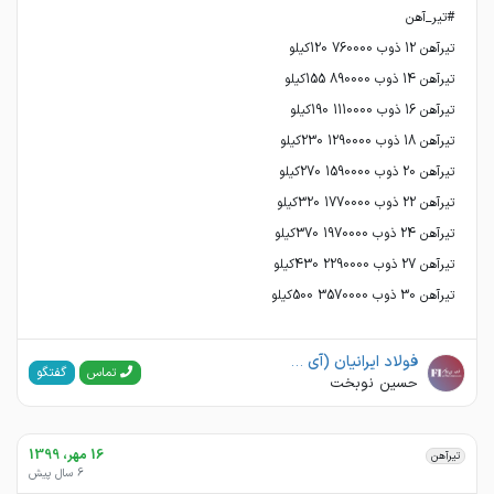
تیرآهن 30 ذوب 3570000 500کیلو
فولاد ایرانیان (آی فولاد )
گفتگو
تماس
حسین نوبخت
16 مهر، 1399
تیرآهن
6 سال پیش