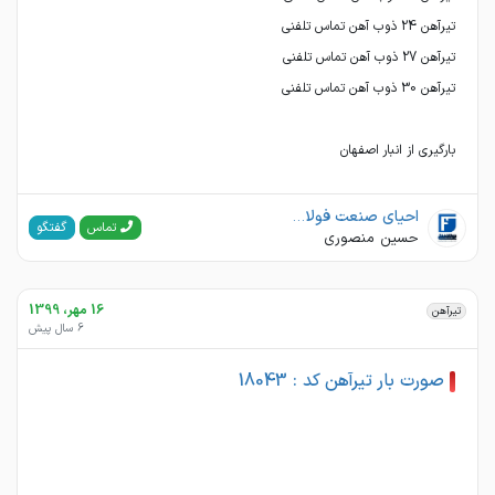
بارگیری از انبار اصفهان
احیای صنعت فولاد فتح اصفهان
گفتگو
تماس
حسین منصوری
16 مهر، 1399
تیرآهن
6 سال پیش
صورت بار تیرآهن کد : 18043