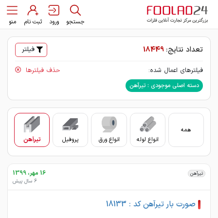
جستجو
ورود
ثبت نام
منو
تعداد نتایج:
18449
فیلتر
فیلترهای اعمال شده:
حذف فیلترها
دسته اصلی موجودی : تیرآهن
همه
انواع لوله
انواع ورق
پروفیل
تیرآهن
سای
16 مهر، 1399
تیرآهن
6 سال پیش
صورت بار تیرآهن کد : 18133