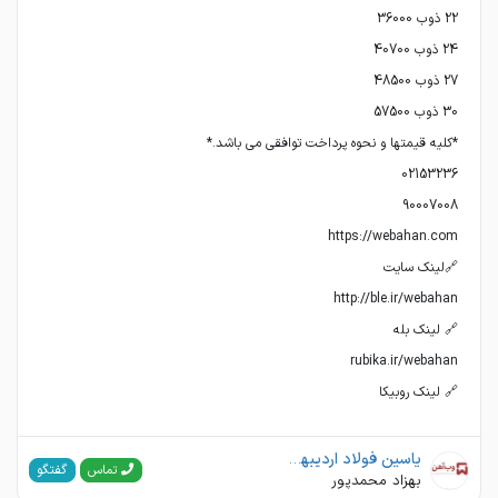
🔗 لینک روبیکا
یاسین فولاد اردیبهشت(وب آهن)
گفتگو
تماس
بهزاد محمدپور