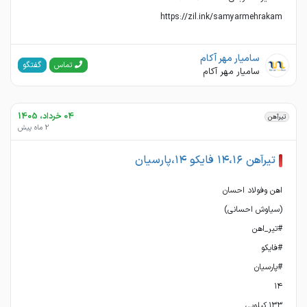
https://zil.ink/samyarmehrakam
سامیار مهر آکام
گفتگو
تماس
سامیار مهر آکام
04 خرداد، 1405
تیرآهن
2 ماه پیش
تیرآهن ۱۴،۱۶ فایکو ۱۴،پارسیان