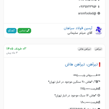
🔴 @arsinfoolad
آرسین فولاد سپاهان
گفتگو
تماس
آقای میثم سلیمانی
03 خرداد، 1405
تیرآهن
تیرآهن هاش
3 ماه پیش
تیرآهن، تیرآهن هاش