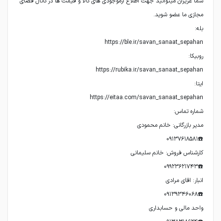
شما عزیزان میتوانید جهت اطلاع ازموجودی های کالا و قیمت ها در کانال فضای