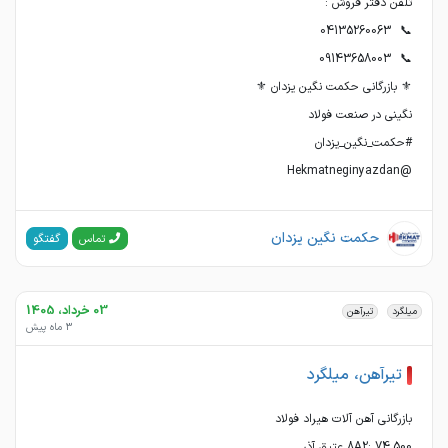
@Hekmatneginyazdan
حکمت نگین یزدان
گفتگو
تماس
03 خرداد، 1405
میلگرد
تیرآهن
3 ماه پیش
تیرآهن، میلگرد