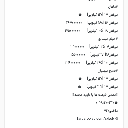
🌐 fardafoolad.com/s/bol0