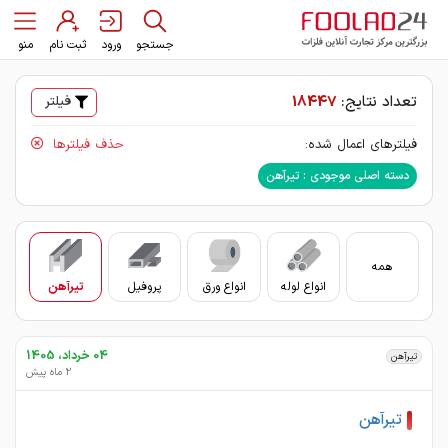
جستجو
ورود
ثبت نام
منو
تعداد نتایج:
18447
فیلتر
فیلترهای اعمال شده:
حذف فیلترها
دسته اصلی موجودی : تیرآهن
همه
انواع لوله
انواع ورق
پروفیل
تیرآهن
سای
04 خرداد، 1405
تیرآهن
2 ماه پیش
تیرآهن