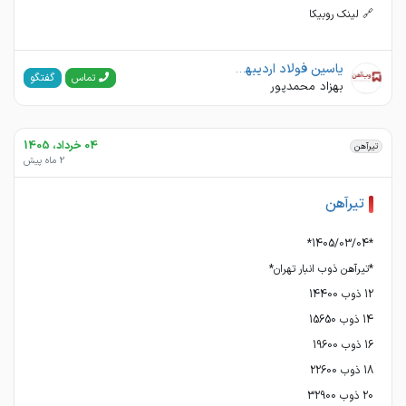
🔗 لینک روبیکا
یاسین فولاد اردیبهشت(وب آهن)
گفتگو
تماس
بهزاد محمدپور
04 خرداد، 1405
تیرآهن
2 ماه پیش
تیرآهن