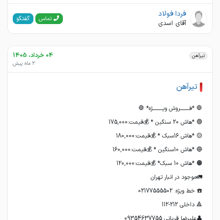
فردا فولاد
گفتگو
تماس
آقای اسدی
04 خرداد، 1405
تیرآهن
2 ماه پیش
تیرآهن