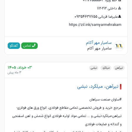
https://zil.ink/samyarmehrakam
سامیار مهر آکام
گفتگو
تماس
سامیار مهر آکام
03 خرداد، 1405
تیرآهن
میلگرد
نبشی
3 ماه پیش
تیرآهن، میلگرد، نبشی
مرجع خرید و فروش تخصصی تمامی مقاطع فولادی، انواع ورق های فولاری-
تیراهن-میلگرد-نبشی و ... تمامی مواد اولیه فولادی انواع شمش و اهن اسفنجی