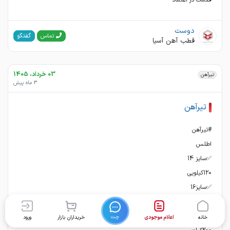
قدمت در اعتماد*
دوست
گفتگو
تماس
قطب آهن آسیا
03 خرداد، 1405
تیرآهن
3 ماه پیش
تیرآهن
چت
خانه
اعلام موجودی
خریداران بازار
ورود