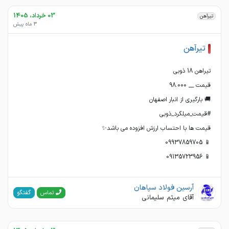
03 خرداد، 1405
تیرآهن
3 ماه پیش
تیرآهن
📱 09135723956
آرسین فولاد سپاهان
گفتگو
تماس
آقای میثم سلیمانی