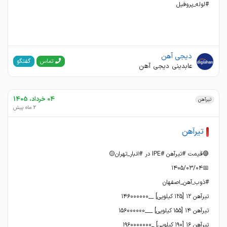
#لوله_پروفیل
دیجی آهن
گفتگو
تماس
عابدینی دیجی آهن
04 خرداد، 1405
تیرآهن
2 ماه پیش
تیرآهن