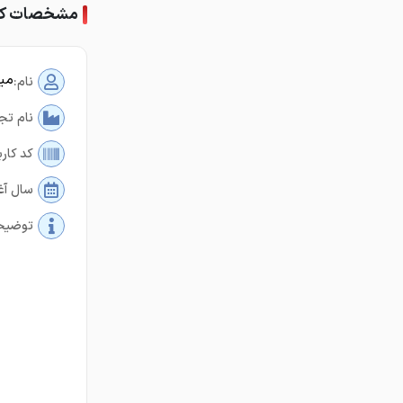
مشخصات کار
می
نام:
نام تج
کد کارب
سال آغ
توضیح