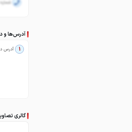
شماره 
آدرس‌ها و دف
1
آدرس دف
گالری تصاوی