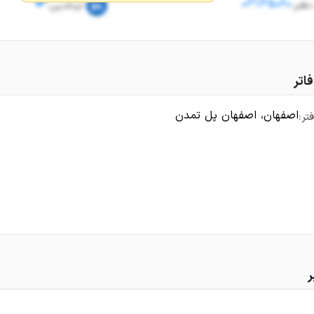
03135060
دفتر:
لینکدین:
اتر
اصفهان، اصفهان پل تمدن
تر:
ر