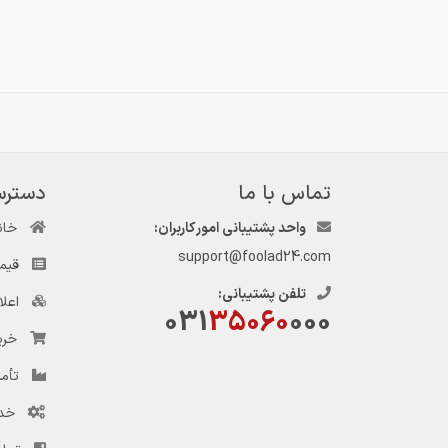
تماس با ما
دسترس
واحد پشتیبانی امور کاربران:
خان
support@foolad24.com
قیم
تلفن پشتیبانی:
اعل
031
35060
000
خری
تأمی
خد