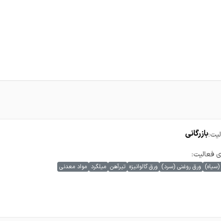
بازرگانی
یت:
ی فعالیت:
(سیاه)
ورق روغنی (سرد)
ورق گالوانیزه
تیرآهن
میلگرد
مواد معدنی