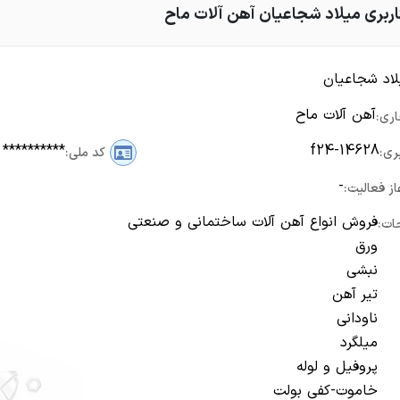
بری میلاد شجاعیان آهن آلات ماح
لاد شجاعیان
آهن آلات ماح
اری:
**********
f24-14628
ری:
کد ملی:
-
از فعالیت:
فروش انواع آهن آلات ساختمانی و صنعتی
ات:
ورق
نبشی
تیر آهن
ناودانی
میلگرد
پروفیل و لوله
خاموت-کفی بولت