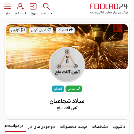
جستجو
ورود
ثبت نام
منو
اشتراک
دنبال کردن
گزارش
گفتگو
تماس
میلاد شجاعیان
آهن آلات ماح
درخواست‌های 
داشبورد
مشخصات
قیمت محصولات
موجودی‌های بار