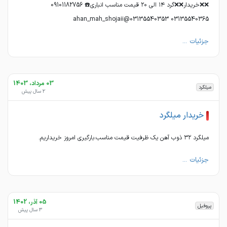
❌❌خریدار❌❌گرد ۱۴ الی ۲۰ قیمت مناسب انباری☎️ 09101182756
03135540365 03135540353@ahan_mah_shojaii
جزئیات ...
03 مرداد، 1403
میلگرد
2 سال پیش
خریدار میلگرد
میلگرد ۳۲ ذوب آهن یک ظرفیت قیمت مناسب.بارگیری امروز خریداریم.
جزئیات ...
05 آذر، 1402
پروفیل
3 سال پیش