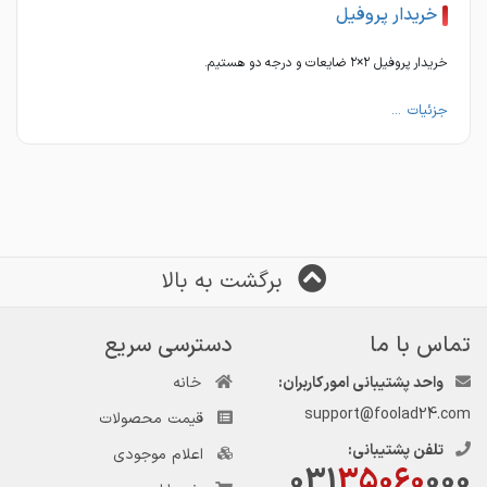
خریدار پروفیل
خریدار پروفیل ۲×۲ ضایعات و درجه دو هستیم.
جزئیات ...
برگشت به بالا
تماس با ما
دسترسی سریع
واحد پشتیبانی امور کاربران:
خانه
support@foolad24.com
قیمت محصولات
تلفن پشتیبانی:
اعلام موجودی
031
35060
000