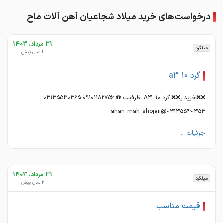
درخواست‌های خرید میلاد شجاعیان آهن آلات ماح
31 مرداد، 1403
میلگرد
2 سال پیش
گرد ۱۰ a3
❌❌خریدار❌❌ گرد ۱۰. A3. ظرفیت ☎️ 09101182756 03135540365
03135540353@ahan_mah_shojaii
جزئیات ...
31 مرداد، 1403
میلگرد
2 سال پیش
قیمت مناسب