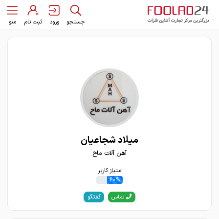
جستجو
ورود
ثبت نام
منو
میلاد شجاعیان
آهن آلات ماح
امتیاز کاربر:
60%
گفتگو
تماس