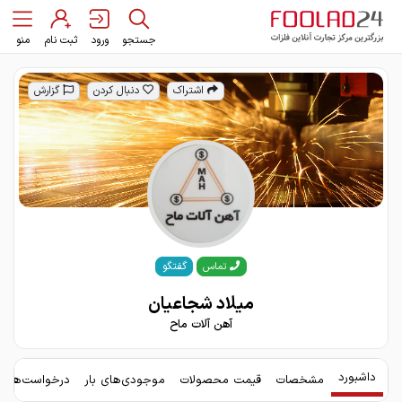
جستجو
ورود
ثبت نام
منو
اشتراک
دنبال کردن
گزارش
گفتگو
تماس
میلاد شجاعیان
آهن آلات ماح
داشبورد
مشخصات
قیمت محصولات
موجودی‌های بار
درخواست‌های 