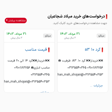
قیمت مناسب
درخواست‌های خرید میلاد شجاعیان
مشاهده بیشتر
جهت مشاهده درخواست‌های خرید کلیک کنید.
31 مرداد، 1403
31 مرداد، 1403
میلگرد
میلگرد
2 سال پیش
2 سال پیش
گرد ۱۰ a3
قیمت مناسب
❌❌خریدار❌❌ گرد ۱۰. A3. ظرفیت ☎️
❌❌خریدار❌❌گرد ۱۴ الی ۲۰ قیمت
09101182756 03135540365
مناسب انباری☎️ 09101182756
03135540365
03135540353@ahan_mah_shojaii
03135540353@ahan_mah_shojaii
جزئیات ...
جزئیات ...