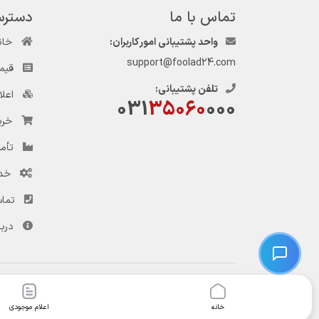
تماس با ما
دسترس
واحد پشتیبانی امور کاربران:
خان
support@foolad24.com
قیم
تلفن پشتیبانی:
اعل
031
35060
000
خری
تأمی
خد
تماس
دربا
© کلیه حقوق این وب‌سایت و سرویس‌های آن متعلق به سامانه فولاد ۲۴ است.
خانه
اعلام موجودی