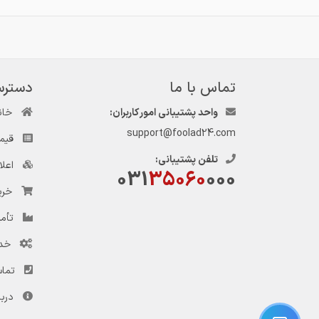
تماس با ما
دسترس
واحد پشتیبانی امور کاربران:
خان
support@foolad24.com
قیم
تلفن پشتیبانی:
اعل
031
35060
000
خری
تأمی
خد
تماس
دربا