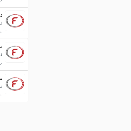
دا
قی
برو
سف
قی
برو
سف
قی
برو