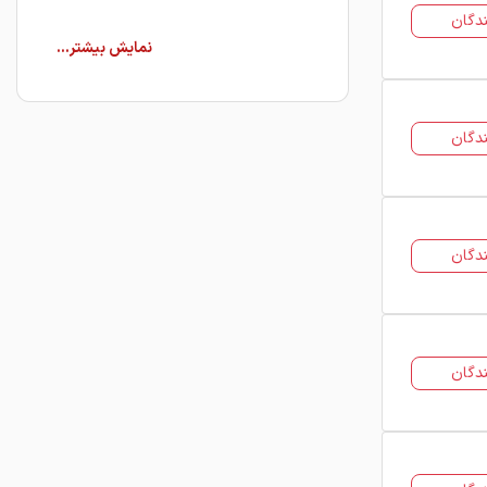
دگان
در صفحه قیمت ضایعات فولاد24
می‌توانید قیمت انواع ضایعات و قراضه
آهن را از فروشندگان مختلف مشاهده
کرده و برای خرید ضایعات با
دگان
تامین‌کنندگان بازار به صورت مستقیم
ارتباط برقرار کنید.
خرید قراضه و ضایعات
دگان
بازار خرید و فروش ضایعات آهن در
سال‌های اخیر رشد قابل توجهی داشته
است. بسیاری از کارخانه‌ها و فعالان
صنعتی برای تأمین مواد اولیه خود به
دگان
خرید قراضه و ضایعات فلزی روی آورده‌اند.
از طرف دیگر، فروشندگان ضایعات نیز
می‌توانند با عرضه این مواد به بازار، ارزش
اقتصادی قابل توجهی ایجاد کنند.