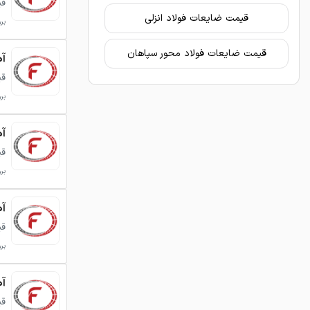
قی
قیمت ضایعات فولاد انزلی
برو
قیمت ضایعات فولاد محور سپاهان
آه
قی
برو
آه
قی
برو
آه
قی
برو
آه
قی