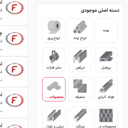
آ
دسته اصلی موجودی
قی
برو
همه
چد
انواع لوله
انواع ورق
قی
برو
آه
پروفیل
تیرآهن
سایر فلزات
قی
برو
آه
فولاد آلیاژی
متفرقه
محصولات پایه
قی
برو
آه
محصولات مفتولی
میلگرد
نبشی و ناودانی