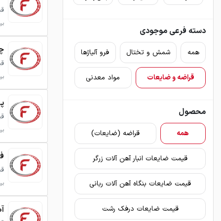
قی
برو
دسته فرعی موجودی
چد
همه
شمش و تختال
فرو آلیاژها
قی
قراضه و ضایعات
مواد معدنی
برو
پر
محصول
قی
برو
همه
قراضه (ضایعات)
فل
قیمت ضایعات انبار آهن آلات زرگر
قی
قیمت ضایعات بنگاه آهن آلات ربانی
برو
آه
قیمت ضایعات درفک رشت