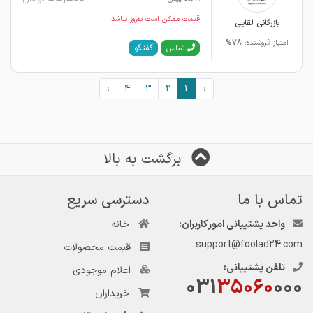
قیمت ممکن است به‌روز نباشد
بازرگانی لقایی
امتیاز فروشنده:
78%
گفتگو
تماس
›
4
3
2
1
‹
برگشت به بالا
تماس با ما
دسترسی سریع
واحد پشتیبانی امور کاربران:
خانه
support@foolad24.com
قیمت محصولات
تلفن پشتیبانی:
اعلام موجودی
031
35060
000
خریداران