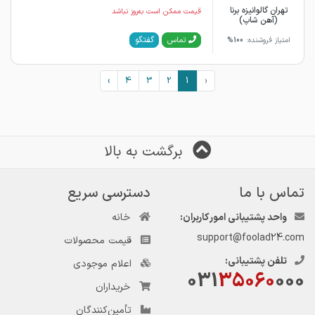
تهران گالوانیزه برنا
قیمت ممکن است به‌روز نباشد
(آهن شاپ)
گفتگو
تماس
امتیاز فروشنده:
100%
›
4
3
2
1
‹
برگشت به بالا
تماس با ما
دسترسی سریع
واحد پشتیبانی امور کاربران:
خانه
support@foolad24.com
قیمت محصولات
تلفن پشتیبانی:
اعلام موجودی
031
35060
000
خریداران
تأمین‌کنندگان