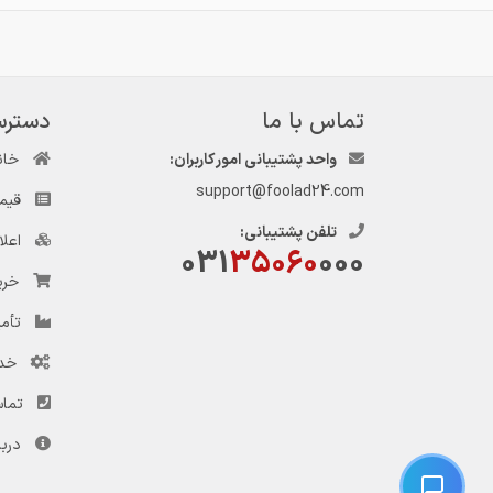
تماس با ما
دسترس
واحد پشتیبانی امور کاربران:
خان
support@foolad24.com
قیم
تلفن پشتیبانی:
اعل
031
35060
000
خری
تأمی
خد
تماس
دربا