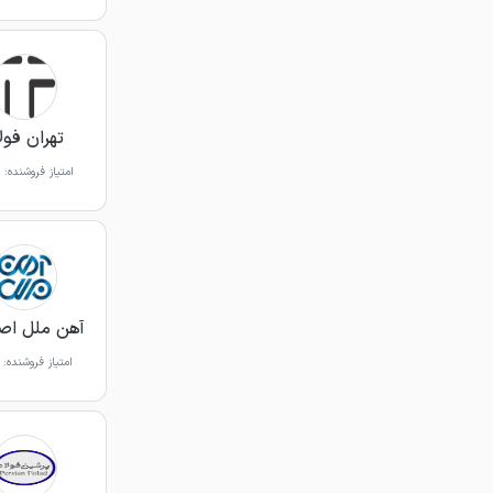
تهران فول
امتیاز فروشنده:
آهن ملل اص
امتیاز فروشنده: