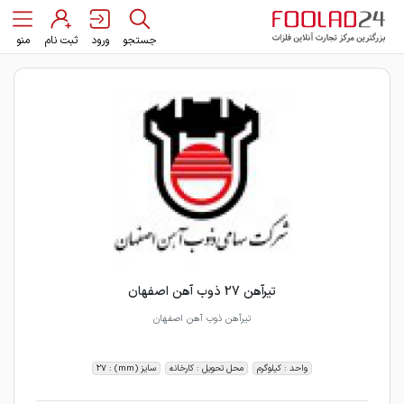
جستجو
ورود
ثبت نام
منو
تیرآهن 27 ذوب آهن اصفهان
تیرآهن ذوب آهن اصفهان
واحد : کیلوگرم
محل تحویل : کارخانه
سایز (mm) : 27