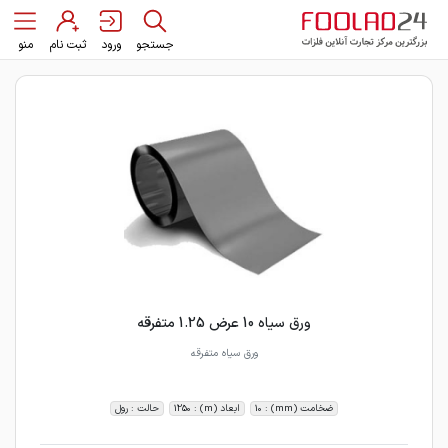
جستجو
ورود
ثبت نام
منو
ورق سیاه 10 عرض 1.25 متفرقه
ورق سیاه متفرقه
ضخامت (mm) : 10
ابعاد (m) : 1250
حالت : رول