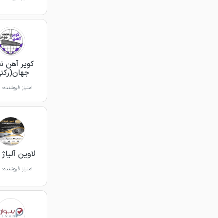
کویر آهن 
جهان(رکن
امتیاز فروشنده:
لاوین آلیاژ آ
امتیاز فروشنده: