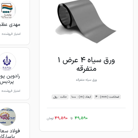
مهدی عظی
امتیاز فروشنده:
ورق سیاه 4 عرض 1
متفرقه
رادوین پو
ورق سیاه متفرقه
پردیس
امتیاز فروشنده:
ضخامت (mm) : 4
ابعاد (m) : 1000
حالت : رول
49,590
49,590
تا
تومان
فولاد سعا
پاسارگاد