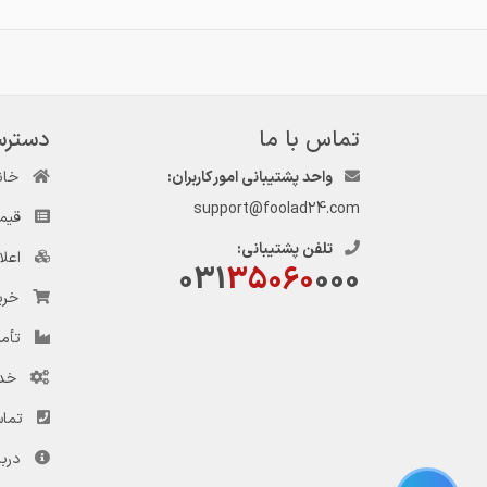
تماس با ما
دسترس
واحد پشتیبانی امور کاربران:
خان
support@foolad24.com
قیم
تلفن پشتیبانی:
اعل
031
35060
000
خری
تأمی
خد
تماس
دربا