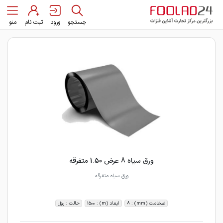
جستجو
ورود
ثبت نام
منو
ورق سیاه 8 عرض 1.50 متفرقه
ورق سیاه متفرقه
ضخامت (mm) : 8
ابعاد (m) : 1500
حالت : رول