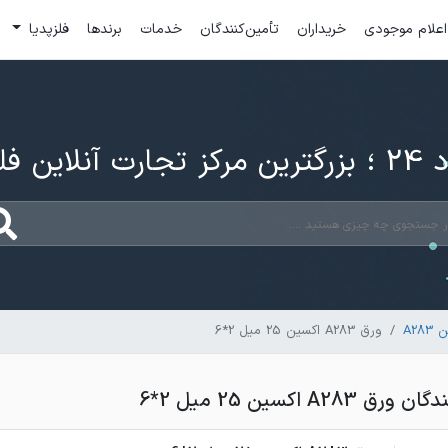
اعلام موجودی
خریداران
تأمین‌کنندگان
خدمات
برندها
فلزپدیا
ارت آنلاین فلزات
A2
ورق A283 اکسین 25 میل 2*6
A2 اکسین 25 میل 2*6