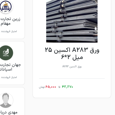
زرین تجارت 
مهفام
امتیاز فروشنده:
ورق A283 اکسین 25
میل 2*6
جهان تجارت 
ورق اکسین A283
اسپادانا
امتیاز فروشنده:
65,000
42,270
تا
تومان
مهدی دریاب