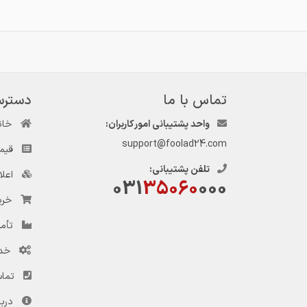
تماس با ما
دسترس
واحد پشتیبانی امور کاربران:
خان
support@foolad24.com
قیم
تلفن پشتیبانی:
اعل
031
35060
000
خری
تأمی
خد
تماس
دربا