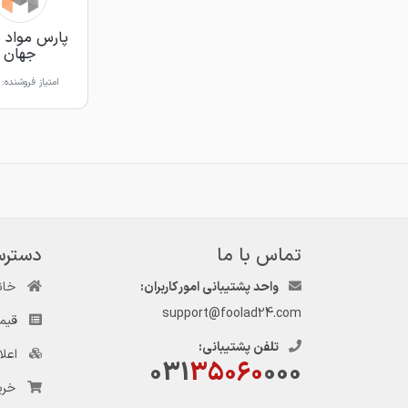
پارس مواد 
جهان
امتیاز فروشنده:
تماس با ما
دسترس
واحد پشتیبانی امور کاربران:
خان
support@foolad24.com
قیم
تلفن پشتیبانی:
اعل
031
35060
000
خری