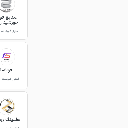
صنایع فول
خورشید را
امتیاز فروشنده:
فولاسا
امتیاز فروشنده:
هلدینگ ز