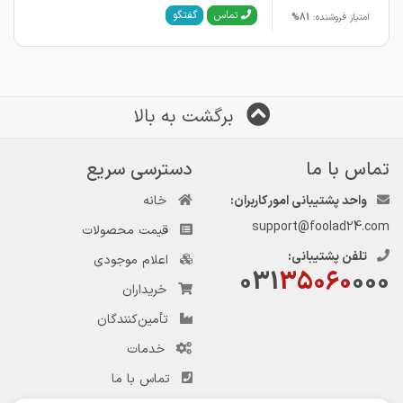
گفتگو
تماس
امتیاز فروشنده:
81%
برگشت به بالا
تماس با ما
دسترسی سریع
واحد پشتیبانی امور کاربران:
خانه
support@foolad24.com
قیمت محصولات
تلفن پشتیبانی:
اعلام موجودی
031
35060
000
خریداران
تأمین‌کنندگان
خدمات
تماس با ما