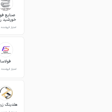
صنایع فول
خورشید را
امتیاز فروشنده:
فولاسا
امتیاز فروشنده:
هلدینگ ز