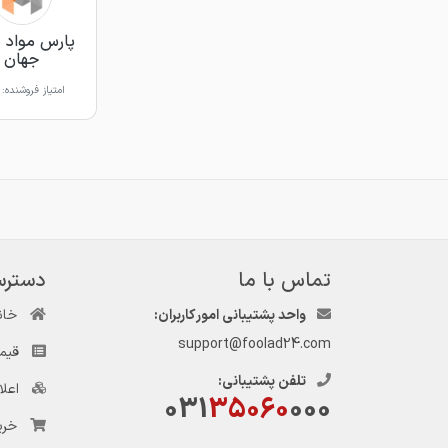
پارس مواد 
جهان
امتیاز فروشنده:
تماس با ما
دسترس
واحد پشتیبانی امور کاربران:
خان
support@foolad24.com
قیم
تلفن پشتیبانی:
اعل
031
35060
000
خری