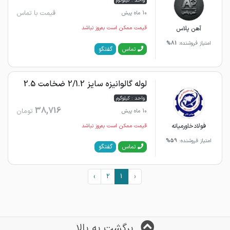
واحد : کیلوگرم
قیمت با تماس
10 ماه پیش
آهن پلاس
قیمت ممکن است به‌روز نباشد
امتیاز فروشنده:
81%
گفتگو
تماس
لوله گالوانیزه سایز 2/1.2 ضخامت 2.5
واحد : کیلوگرم
38,716
تومان
10 ماه پیش
فولادخاورمیانه
قیمت ممکن است به‌روز نباشد
امتیاز فروشنده:
59%
گفتگو
تماس
›
2
1
‹
برگشت به بالا