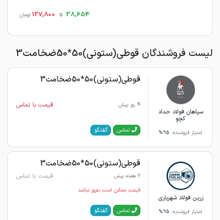
127,800
38,654
تا
تومان
لیست فروشندگان قوطی(ستونی)50*50ضخامت3
قوطی(ستونی)50*50ضخامت3
قیمت با تماس
4 روز پیش
سپاهان فولاد حداد
کچو
گفتگو
تماس
امتیاز فروشنده:
95%
قوطی(ستونی)50*50ضخامت3
قیمت با تماس
2 هفته پیش
قیمت ممکن است به‌روز نباشد
زرین فولاد شهریاری
گفتگو
تماس
امتیاز فروشنده:
95%