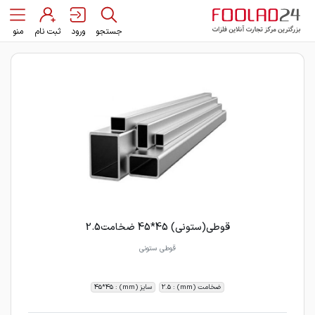
جستجو
ورود
ثبت نام
منو
قوطی(ستونی) 45*45 ضخامت2.5
قوطی ستونی
ضخامت (mm) : 2.5
سایز (mm) : 45*45