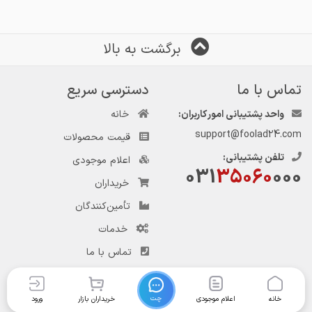
برگشت به بالا
تماس با ما
دسترسی سریع
واحد پشتیبانی امور کاربران:
خانه
support@foolad24.com
قیمت محصولات
تلفن پشتیبانی:
اعلام موجودی
031
35060
000
خریداران
تأمین‌کنندگان
خدمات
تماس با ما
چت
خانه
اعلام موجودی
خریداران بازار
ورود