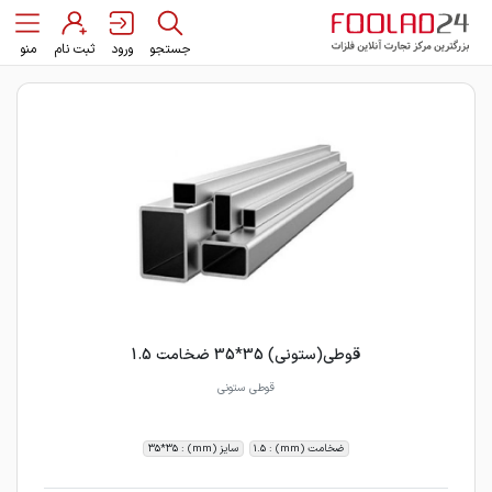
جستجو
ورود
ثبت نام
منو
قوطی(ستونی) 35*35 ضخامت 1.5
قوطی ستونی
ضخامت (mm) : 1.5
سایز (mm) : 35*35