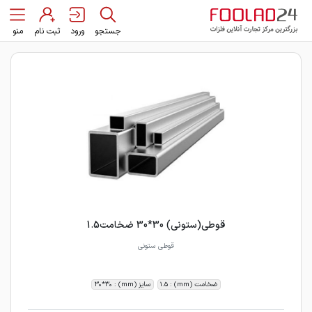
جستجو
ورود
ثبت نام
منو
قوطی(ستونی) 30*30 ضخامت1.5
قوطی ستونی
ضخامت (mm) : 1.5
سایز (mm) : 30*30