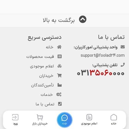
برگشت به بالا
تماس با ما
دسترسی سریع
واحد پشتیبانی امور کاربران:
خانه
support@foolad24.com
قیمت محصولات
تلفن پشتیبانی:
اعلام موجودی
031
35060
000
خریداران
تأمین‌کنندگان
خدمات
تماس با ما
چت
خانه
اعلام موجودی
خریداران بازار
ورود