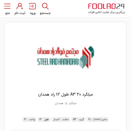
جستجو
ورود
ثبت نام
منو
میلگرد 20 A3 طول 12 راد همدان
میلگرد راد همدان
سایز (mm) : 20
گرید : A3
حالت : آجدار
طول : 12
واحد : 21