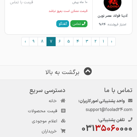
قیمت با تماس
10 ماه پیش
قیمت ممکن است به‌روز نباشد
آدینا فولاد عصر نوین
گفتگو
تماس
امتیاز فروشنده:
64%
›
9
8
7
6
5
4
3
2
1
‹
برگشت به بالا
تماس با ما
دسترسی سریع
واحد پشتیبانی امور کاربران:
خانه
support@foolad24.com
قیمت محصولات
تلفن پشتیبانی:
اعلام موجودی
031
35060
000
خریداران