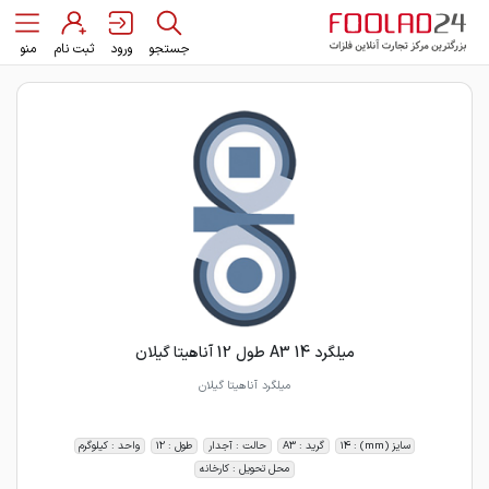
جستجو
ورود
ثبت نام
منو
میلگرد 14 A3 طول 12 آناهیتا گیلان
میلگرد آناهیتا گیلان
سایز (mm) : 14
گرید : A3
حالت : آجدار
طول : 12
واحد : کیلوگرم
محل تحویل : کارخانه