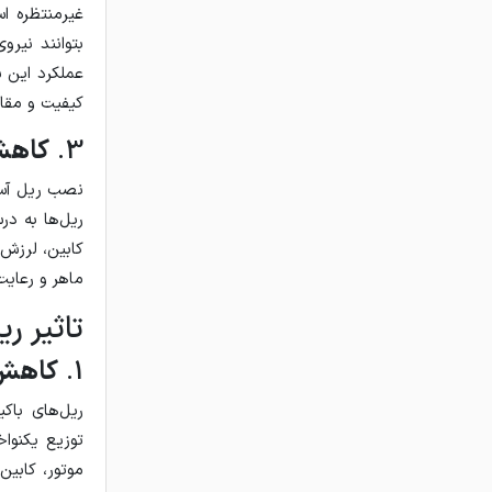
غیرمنتظره ا
بتوانند نیرو
عملکرد این 
کیفیت و مقاو
3.
کاهش
نصب ریل آسا
ریل‌ها به در
کابین، لرزش 
ماهر و رعای
تاثیر ر
1.
کاهش 
ریل‌های باک
توزیع یکنوا
موتور، کابی