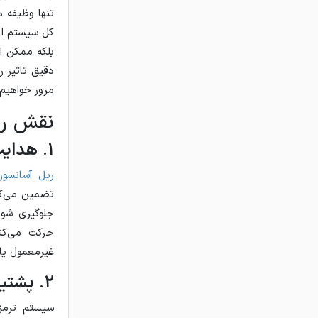
تنها وظیفه ه
کل سیستم ایف
بلکه ممکن اس
دقیق تاثیر ر
مرور خواهیم 
نقش ری
1.
هدایت
ریل آسانسو
تضمین می‌کن
جلوگیری شود
حرکت می‌کند
غیرمعمول یا 
2.
پشتیب
سیستم ترمز 