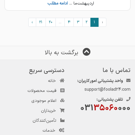
اردیبهشت‌ما ...
ادامه مطلب
›
21
20
...
4
3
2
1
‹
برگشت به بالا
تماس با ما
دسترسی سریع
واحد پشتیبانی امور کاربران:
خانه
support@foolad24.com
قیمت محصولات
تلفن پشتیبانی:
اعلام موجودی
031
35060
000
خریداران
تأمین‌کنندگان
خدمات