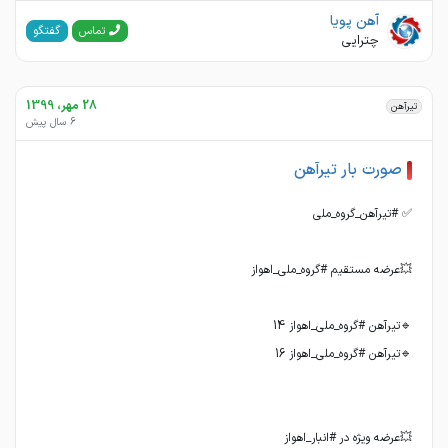
آهن پویا
گفتگو
تماس
چترایی
28 مهر، 1399
تیرآهن
6 سال پیش
صورت بار تیرآهن