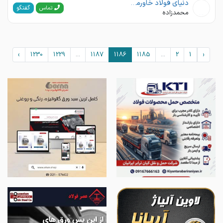
دنیای فولاد خاورمیانه
گفتگو
تماس
محمدزاده
›
1230
1229
...
1187
1186
1185
...
2
1
‹