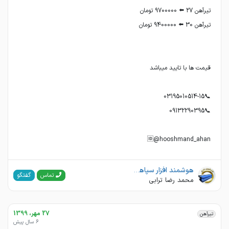
🆔@hooshmand_ahan
هوشمند افزار سپاهان . هوشمند آهن
گفتگو
تماس
محمد رضا ترابی
27 مهر، 1399
تیرآهن
6 سال پیش