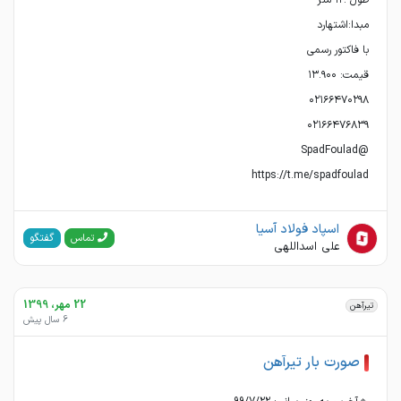
https://t.me/spadfoulad
اسپاد فولاد آسیا
گفتگو
تماس
علی اسداللهی
22 مهر، 1399
تیرآهن
6 سال پیش
صورت بار تیرآهن