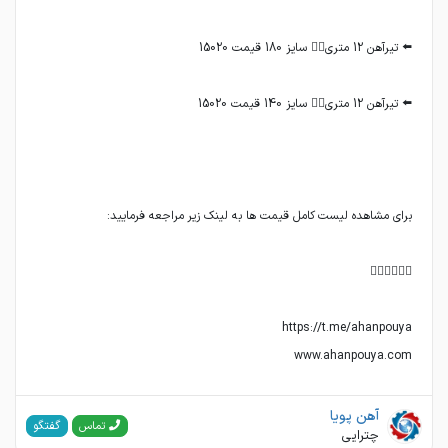
www.ahanpouya.com
آهن پویا
گفتگو
تماس
چترایی