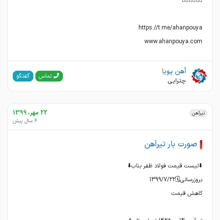
www.ahanpouya.com
آهن پویا
گفتگو
تماس
چترایی
22 مهر، 1399
تیرآهن
6 سال پیش
صورت بار تیرآهن