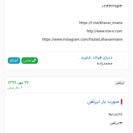
https://www.instagram.com/foulad_khavarmiane
دنیای فولاد خاورمیانه
گفتگو
تماس
محمدزاده
27 مهر، 1399
تیرآهن
6 سال پیش
صورت بار تیرآهن