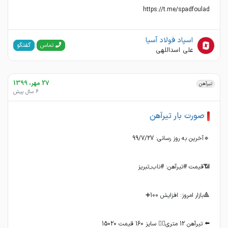
https://t.me/spadfoulad
اسپاد فولاد آسیا
گفتگو
تماس
علی اسداللهی
27 مهر، 1399
تیرآهن
6 سال پیش
صورت بار تیرآهن