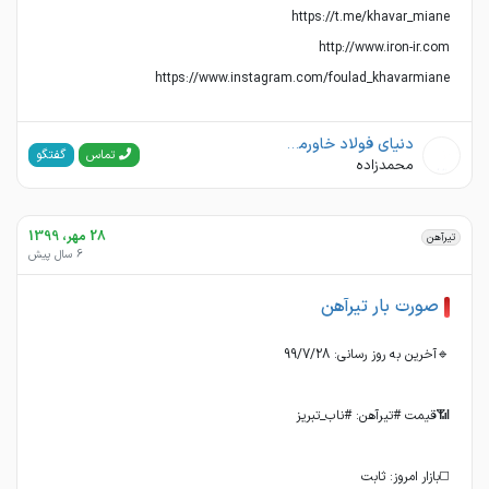
https://www.instagram.com/foulad_khavarmiane
دنیای فولاد خاورمیانه
گفتگو
تماس
محمدزاده
28 مهر، 1399
تیرآهن
6 سال پیش
صورت بار تیرآهن