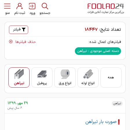
جستجو
ورود
ثبت نام
منو
تعداد نتایج:
18447
فیلتر
فیلترهای اعمال شده:
حذف فیلترها
دسته اصلی موجودی : تیرآهن
همه
انواع لوله
انواع ورق
پروفیل
تیرآهن
سای
29 مهر، 1399
تیرآهن
6 سال پیش
صورت بار تیرآهن