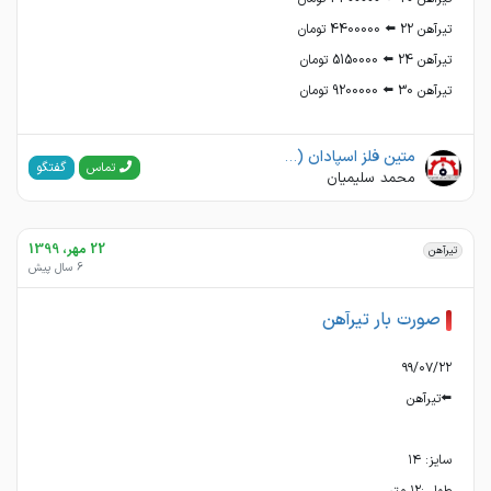
تیرآهن 30 ⬅️ 9200000 تومان
متین فلز اسپادان ( متین پروفیل)
گفتگو
تماس
محمد سلیمیان
22 مهر، 1399
تیرآهن
6 سال پیش
صورت بار تیرآهن