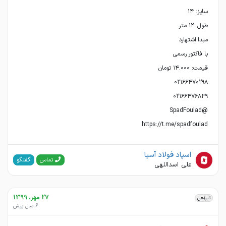
https://t.me/spadfoulad
اسپاد فولاد آسیا
گفتگو
تماس
علی اسداللهی
27 مهر، 1399
تیرآهن
6 سال پیش