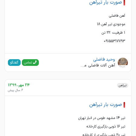
صورت بار تیرآهن
09155317793
وحید فاضلی
گفتگو
تماس
آهن آلات فاضلی مشهد
24 مهر، 1399
تیرآهن
6 سال پیش
صورت بار تیرآهن