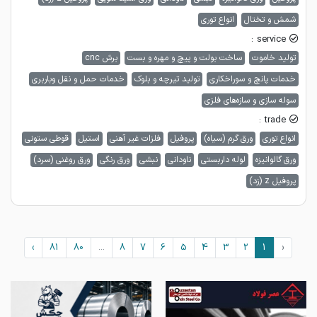
شمش و تختال
انواع توری
service :
تولید خاموت
ساخت بولت و پیچ و مهره و بست
برش cnc
خدمات پانچ و سوراخکاری
تولید تیرچه و بلوک
خدمات حمل و نقل وباربری
سوله سازی و سازه‌های فلزی
trade :
انواع توری
ورق گرم (سیاه)
پروفیل
فلزات غیر آهنی
استیل
قوطی ستونی
ورق گالوانیزه
لوله داربستی
ناودانی
نبشی
ورق رنگی
ورق روغنی (سرد)
پروفیل z (زد)
›
81
80
...
8
7
6
5
4
3
2
1
‹