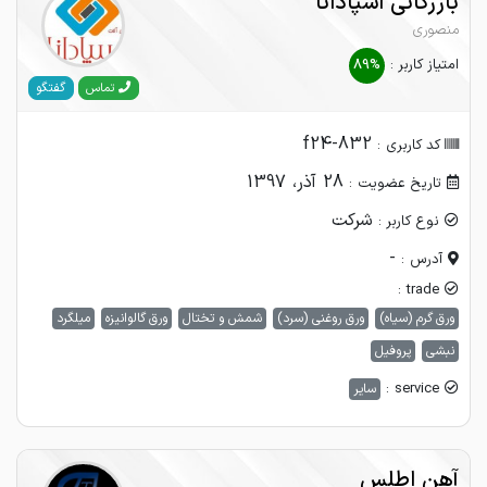
بازرگانی اسپادانا
منصوری
امتیاز کاربر :
89%
گفتگو
تماس
f24-832
کد کاربری :
28 آذر، 1397
تاریخ عضویت :
شرکت
نوع کاربر :
-
آدرس :
trade :
ورق گرم (سیاه)
ورق روغنی (سرد)
شمش و تختال
ورق گالوانیزه
میلگرد
نبشی
پروفیل
service :
سایر
آهن اطلس