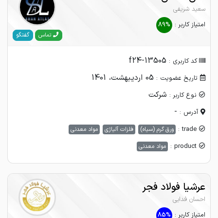
سعید شریفی
امتیاز کاربر :
89%
گفتگو
تماس
f24-13505
کد کاربری :
05 اردیبهشت، 1401
تاریخ عضویت :
شرکت
نوع کاربر :
-
آدرس :
trade :
ورق گرم (سیاه)
فلزات آلیاژی
مواد معدنی
product :
مواد معدنی
عرشیا فولاد فجر
احسان فدایی
امتیاز کاربر :
85%