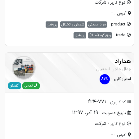
شرکت
نوع کاربر :
-
آدرس :
product :
مواد معدنی
شمش و تختال
پروفیل
trade :
ورق گرم (سیاه)
پروفیل
هداراد
جمال حاجی اسمعیلی
امتیاز کاربر :
81%
گفتگو
تماس
f24-771
کد کاربری :
19 آذر، 1397
تاریخ عضویت :
شرکت
نوع کاربر :
-
آدرس :