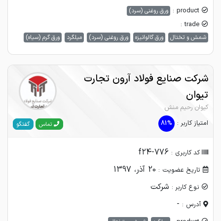
product :
ورق روغنی (سرد)
trade :
شمش و تختال
ورق گالوانیزه
ورق روغنی (سرد)
میلگرد
ورق گرم (سیاه)
شرکت صنایع فولاد آرون تجارت
تیوان
کیوان رحیم منش
امتیاز کاربر :
81%
گفتگو
تماس
f24-776
کد کاربری :
20 آذر، 1397
تاریخ عضویت :
شرکت
نوع کاربر :
-
آدرس :