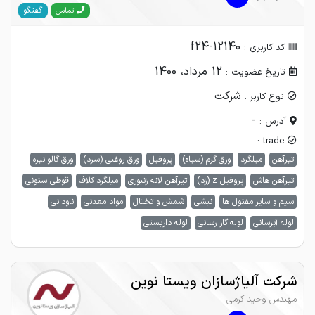
گفتگو
تماس
f24-12140
کد کاربری :
12 مرداد، 1400
تاریخ عضویت :
شرکت
نوع کاربر :
-
آدرس :
trade :
تیرآهن
میلگرد
ورق گرم (سیاه)
پروفیل
ورق روغنی (سرد)
ورق گالوانیزه
تیرآهن هاش
پروفیل z (زد)
تیرآهن لانه زنبوری
میلگرد کلاف
قوطی ستونی
سیم و سایر مفتول ها
نبشی
شمش و تختال
مواد معدنی
ناودانی
لوله آبرسانی
لوله گاز رسانی
لوله داربستی
شرکت آلیاژسازان ویستا نوین
مهندس وحید کرمی