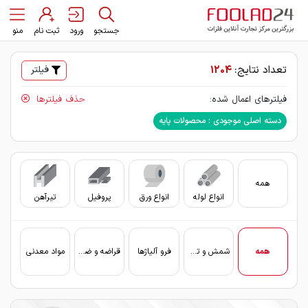
جستجو
ورود
ثبت نام
منو
تعداد نتایج:
1204
فیلتر
فیلترهای اعمال شده:
حذف فیلترها
دسته اصلی موجودی : محصولات پایه
همه
انواع لوله
انواع ورق
پروفیل
تیرآهن
سای
همه
شمش و تختال
فرو آلیاژها
قراضه و ضایعات
مواد معدنی