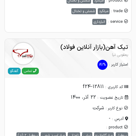
product :
میلگرد
شمش و تختال
trade :
میلگرد
شمش و تختال
service :
انبارداری
تیک آهن(بازار آنلاین فولاد)
یعقوبی نیا
امتیاز کاربر :
81%
گفتگو
تماس
f24-12811
کد کاربری :
22 آذر، 1400
تاریخ عضویت :
شرکت
نوع کاربر :
-
آدرس :
product :
پروفیل
ورق گالوانیزه
نبشی
ناودانی
ورق اسید شویی
پروفیل z (زد)