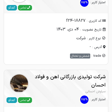
امتیاز کاربر :
85%
گفتگو
تماس
f24-18827
کد کاربری :
04 دی، 1403
تاریخ عضویت :
شرکت
نوع کاربر :
-
آدرس :
trade :
شمش و تختال
شرکت تولیدی بازرگانی اهن و فولاد
احسان
سیاوش احسانی
امتیاز کاربر :
85%
گفتگو
تماس