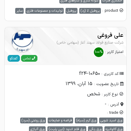
خمکاری فلزات
سوله سازی و سازه‌های فلزی
product :
پروفیل z (زد)
پروفیل
تولیدات و مصنوعات فلزی
سایر
علی فروغی
شرکت صنایع فولاد سهند آغاز (سهامی خاص)
امتیاز کاربر :
100%
گفتگو
تماس
f24-10650
کد کاربری :
15 آبان، 1399
تاریخ عضویت :
شخص
نوع کاربر :
-
آدرس :
trade :
ورق اسید شویی
ورق گرم (سیاه)
قراضه و ضایعات
ورق روغنی (سرد)
ورق گالوانیزه
ورق رنگی
ورق قلع اندود (تین پلیت)
ورق آلیاژی