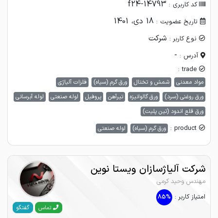
f24-14793
کد کاربری :
18 دی، 1401
تاریخ عضویت :
شرکت
نوع کاربر :
-
آدرس :
trade :
مواد معدنی
شمش و تختال
ورق گرم (سیاه)
فلزات آلیاژی
ورق روغنی (سرد)
ورق گالوانیزه
تیرآهن
پروفیل
لوله صنعتی
لوله آبرسانی
ورق قلع اندود (تین پلیت)
product :
ورق گرم (سیاه)
لوله صنعتی
شرکت آلیاژسازان ویستا نوین
مهندس وحید کرمی
امتیاز کاربر :
85%
گفتگو
تماس