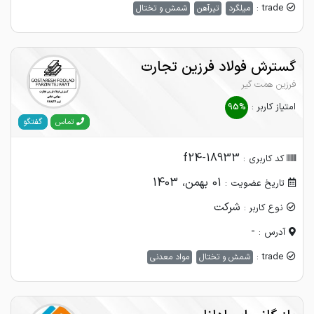
trade :
میلگرد
تیرآهن
شمش و تختال
گسترش فولاد فرزین تجارت
فرزین همت گیر
امتیاز کاربر :
95%
گفتگو
تماس
f24-18933
کد کاربری :
01 بهمن، 1403
تاریخ عضویت :
شرکت
نوع کاربر :
-
آدرس :
trade :
شمش و تختال
مواد معدنی