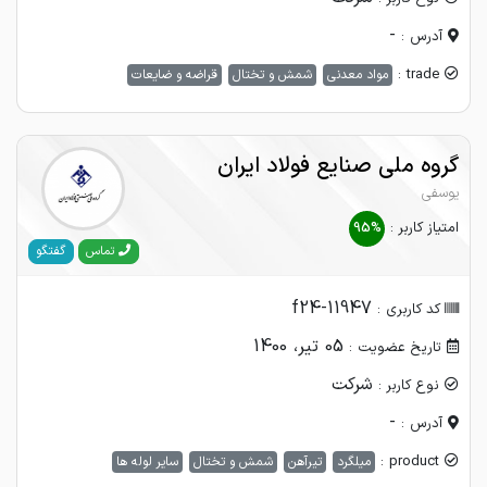
-
آدرس :
trade :
مواد معدنی
شمش و تختال
قراضه و ضایعات
گروه ملی صنایع فولاد ایران
یوسفی
امتیاز کاربر :
95%
گفتگو
تماس
f24-11947
کد کاربری :
05 تیر، 1400
تاریخ عضویت :
شرکت
نوع کاربر :
-
آدرس :
product :
میلگرد
تیرآهن
شمش و تختال
سایر لوله ها