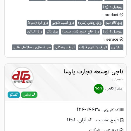
پروفیل z (زد)
product :
ورق گالوانیزه
ورق روغنی (سرد)
ورق اسید شویی
ورق گرم (سیاه)
پروفیل z (زد)
ورق قلع اندود (تین پلیت)
ورق رنگی
ورق آلیاژی
service :
انبارداری
انواع برشکاری فلزات
انواع جوشکاری
سوله سازی و سازه‌های فلزی
ناجی توسعه تجارت پارسا
حسینی
امتیاز کاربر :
95%
گفتگو
تماس
f24-14430
کد کاربری :
02 آبان، 1401
تاریخ عضویت :
شرکت
نوع کاربر :