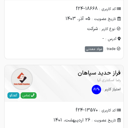
f24-18668
کد کاربری :
05 آذر، 1403
تاریخ عضویت :
شرکت
نوع کاربر :
-
آدرس :
trade :
مواد معدنی
فراز حدید سپاهان
رضا اسکندری کیا
امتیاز کاربر :
81%
گفتگو
تماس
f24-13570
کد کاربری :
26 اردیبهشت، 1401
تاریخ عضویت :