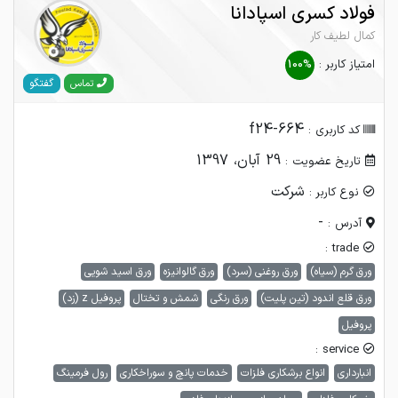
فولاد کسری اسپادانا
کمال لطیف کار
امتیاز کاربر :
100%
گفتگو
تماس
f24-664
کد کاربری :
29 آبان، 1397
تاریخ عضویت :
شرکت
نوع کاربر :
-
آدرس :
trade :
ورق گرم (سیاه)
ورق روغنی (سرد)
ورق گالوانیزه
ورق اسید شویی
ورق قلع اندود (تین پلیت)
ورق رنگی
شمش و تختال
پروفیل z (زد)
پروفیل
service :
انبارداری
انواع برشکاری فلزات
خدمات پانچ و سوراخکاری
رول فرمینگ