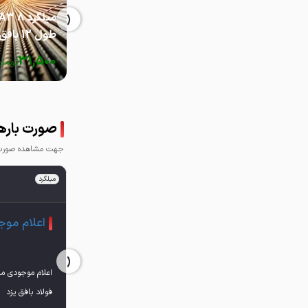
‹
میلگرد 8 A3
طول 12 بافق یزد
31,500
توما
صورت بارها
جهت مشاهده صورت ب
میلگرد
اعلام موج
‹
فولاد بافق یزد