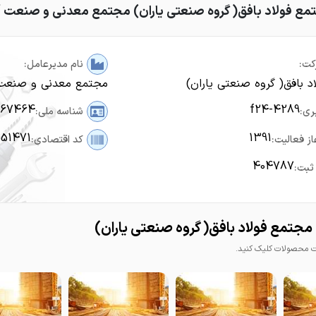
مع فولاد بافق( گروه صنعتی یاران) مجتمع معدنی و صنعت آه
کت:
نام مدیرعامل:
د بافق( گروه صنعتی یاران)
مجتمع معدنی و صنعت آ
567464
f24-4289
ری:
شناسه ملی:
151471
1391
از فعالیت:
کد اقتصادی:
404787
ثبت:
جتمع فولاد بافق( گروه صنعتی یاران)
محصولات کلیک کنید.