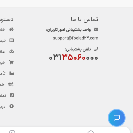
تماس با ما
دسترس
واحد پشتیبانی امور کاربران:
خان
support@foolad24.com
قیم
تلفن پشتیبانی:
اعل
031
35060
000
خری
تأمی
خد
تماس
دربا
© کلیه حقوق این وب‌سایت و سرویس‌های آن متعلق به سامانه فولاد ۲۴ است.