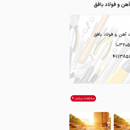
ن و فولاد بافق
هن و فولاد بافق
10320
411385
مشاهده بیشتر