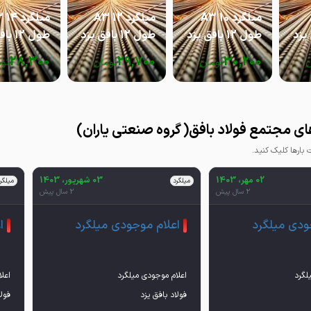
میلگرد 10 A3
میلگرد 12 A3
میل
طول 12 بافق یزد
طول 12 بافق یزد
طول 12 بافق یزد
28,300
29,700
30,200
ن
تومان
تومان
تو
ی مجتمع فولاد بافق( گروه صنعتی یاران)
ارها کلیک کنید.
02 مهر، 1403
03 شهریور، 1403
میلگرد
میلگر
2 سال پیش
2 سال پیش
ودی میلگرد
اعلام موجودی میلگرد
ا
فولاد بافق یزد
فولا