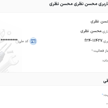
ربری محسن نظری محسن نظری
سن نظری
محسن نظری
اری:
**********
f24-11427
ری:
کد ملی:
-
از فعالیت:
ات:
طی
-
ت:
-