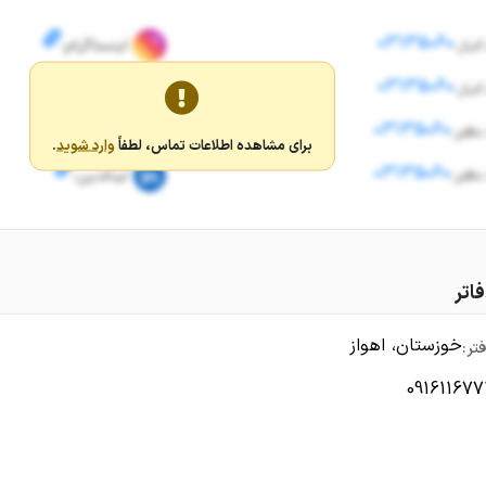
03135060
نبار:
اینستاگرام:
03135060
نبار:
اینستاگرام:
03135060
دفتر:
تلگرام:
برای مشاهده اطلاعات تماس، لطفاً
وارد شوید
.
03135060
دفتر:
لینکدین:
اتر
خوزستان، اهواز
تر:
091611677