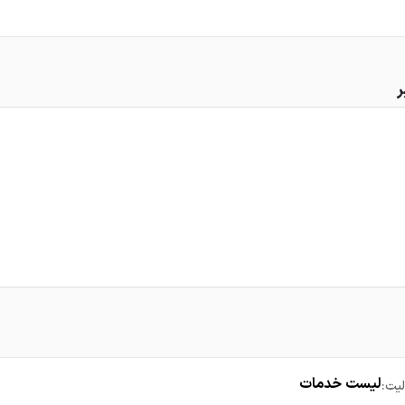
ر
لیست خدمات
یت: