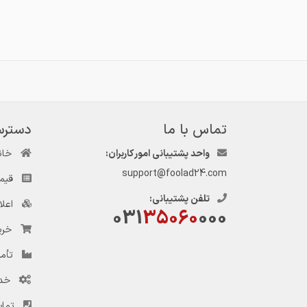
تماس با ما
دسترس
واحد پشتیبانی امور کاربران:
خان
support@foolad24.com
قیم
تلفن پشتیبانی:
اعل
031
35060
000
خری
تأمی
خد
تماس