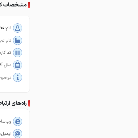
مشخصات کا
مح
نام:
نام تج
کد کارب
سال آغ
توضیح
راه‌های ارتبا
وب‌سای
ایمیل: