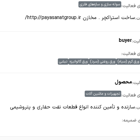
سوله سازی و سازه‌های فلزی
ی فعالیت:
ساخت استراکچر . مخازن http://payasanatgroup.ir/
ت:
buyer
یت:
ی فعالیت:
ورق گرم (سیاه)
ورق روغنی (سرد)
ورق گالوانیزه
نبشی
محصول
یت:
تجهیزات و ماشین آلات
ی فعالیت:
سازنده و تأمین کننده انواع قطعات نفت حفاری و پتروشیمی
ت:
ی ضمیمه: