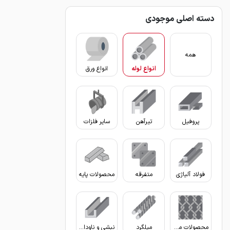
دسته اصلی موجودی
همه
انواع لوله
انواع ورق
پروفیل
تیرآهن
سایر فلزات
فولاد آلیاژی
متفرقه
محصولات پایه
محصولات مفتولی
میلگرد
نبشی و ناودانی