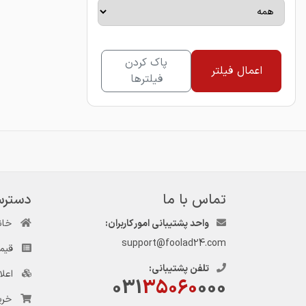
پاک کردن
اعمال فیلتر
فیلترها
تماس با ما
دسترس
واحد پشتیبانی امور کاربران:
خان
support@foolad24.com
قیم
تلفن پشتیبانی:
اعل
031
35060
000
خری