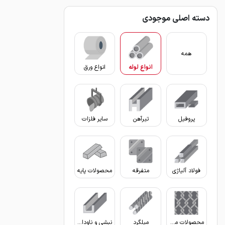
دسته اصلی موجودی
همه
انواع لوله
انواع ورق
پروفیل
تیرآهن
سایر فلزات
فولاد آلیاژی
متفرقه
محصولات پایه
محصولات مفتولی
میلگرد
نبشی و ناودانی