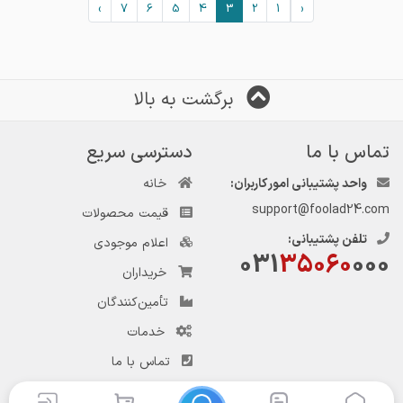
›
7
6
5
4
3
2
1
‹
برگشت به بالا
تماس با ما
دسترسی سریع
واحد پشتیبانی امور کاربران:
خانه
support@foolad24.com
قیمت محصولات
تلفن پشتیبانی:
اعلام موجودی
031
35060
000
خریداران
تأمین‌کنندگان
خدمات
تماس با ما