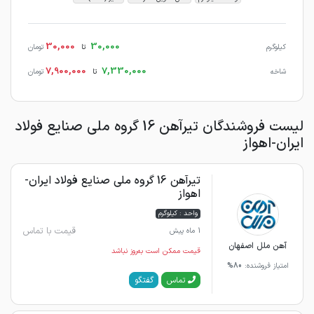
30,000
30,000
کیلوگرم
تا
تومان
7,900,000
7,330,000
شاخه
تا
تومان
لیست فروشندگان تیرآهن 16 گروه ملی صنایع فولاد
ایران-اهواز
تیرآهن 16 گروه ملی صنایع فولاد ایران-
اهواز
واحد : کیلوگرم
قیمت با تماس
1 ماه پیش
آهن ملل اصفهان
قیمت ممکن است به‌روز نباشد
امتیاز فروشنده:
80%
گفتگو
تماس