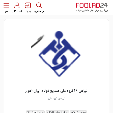
جستجو
ورود
ثبت نام
منو
تیرآهن 16 گروه ملی صنایع فولاد ایران-اهواز
تیرآهن گروه ملی
واحد : کیلوگرم
محل تحویل : کارخانه
سایز (mm) : 16