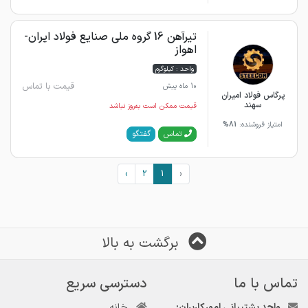
تیرآهن 16 گروه ملی صنایع فولاد ایران-
اهواز
واحد : کیلوگرم
قیمت با تماس
10 ماه پیش
پرگاس فولاد امیران
سهند
قیمت ممکن است به‌روز نباشد
امتیاز فروشنده:
81%
گفتگو
تماس
›
2
1
‹
برگشت به بالا
تماس با ما
دسترسی سریع
واحد پشتیبانی امور کاربران:
خانه