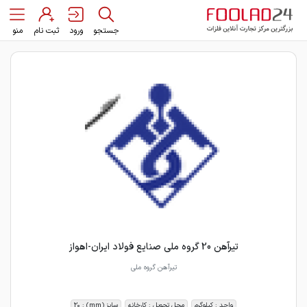
جستجو
ورود
ثبت نام
منو
تیرآهن 20 گروه ملی صنایع فولاد ایران-اهواز
تیرآهن گروه ملی
واحد : کیلوگرم
محل تحویل : کارخانه
سایز (mm) : 20