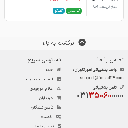
امتیاز فروشنده:
81%
گفتگو
تماس
برگشت به بالا
تماس با ما
دسترسی سریع
واحد پشتیبانی امور کاربران:
خانه
support@foolad24.com
قیمت محصولات
تلفن پشتیبانی:
اعلام موجودی
031
35060
000
خریداران
تأمین‌کنندگان
خدمات
تماس با ما