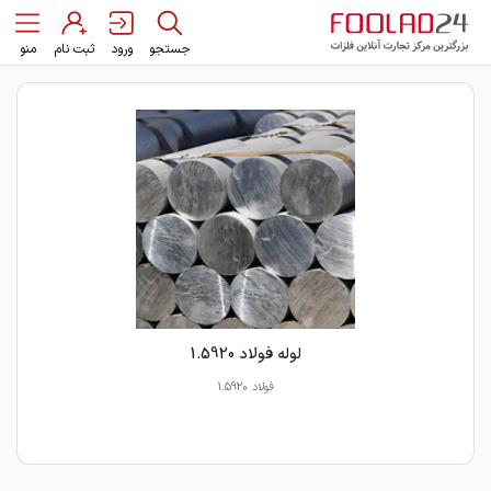
جستجو
ورود
ثبت نام
منو
لوله فولاد 1.5920
فولاد 1.5920