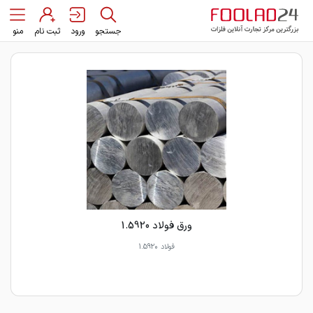
جستجو
ورود
ثبت نام
منو
ورق فولاد 1.5920
فولاد 1.5920