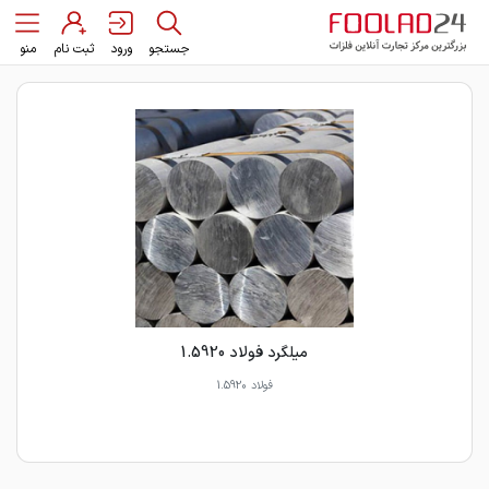
جستجو
ورود
ثبت نام
منو
میلگرد فولاد 1.5920
فولاد 1.5920