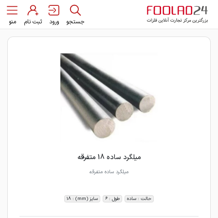
جستجو
ورود
ثبت نام
منو
میلگرد ساده 18 متفرقه
میلگرد ساده متفرقه
حالت : ساده
طول : 6
سایز (mm) : 18