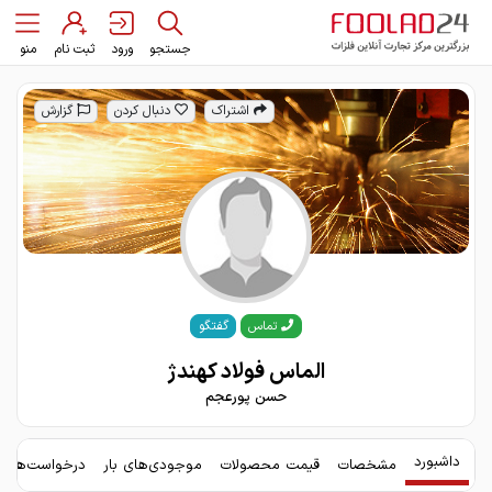
جستجو
ورود
ثبت نام
منو
اشتراک
دنبال کردن
گزارش
گفتگو
تماس
الماس فولاد کهندژ
حسن پورعجم
داشبورد
مشخصات
قیمت محصولات
موجودی‌های بار
درخواست‌های 