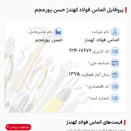
پروفایل الماس فولاد کهندژ حسن پورعجم
نام شرکت:
نام مدیرعامل:
الماس فولاد کهندژ
حسن پورعجم
f24-17676
کد کاربری:
-
شناسه ملی:
1375
سال آغاز فعالیت:
-
کد اقتصادی:
-
شماره ثبت:
قیمت‌های الماس فولاد کهندژ
مشاهده بیشتر
جهت مشاهده قیمت محصولات کلیک کنید.