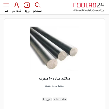
جستجو
ورود
ثبت نام
منو
میلگرد ساده 10 متفرقه
میلگرد ساده متفرقه
حالت : ساده
طول : 6